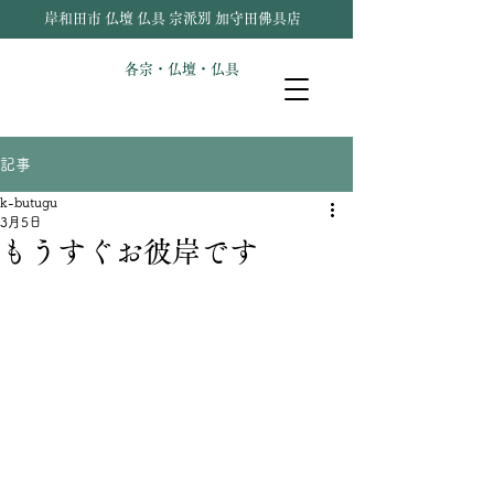
岸和田市 仏壇 仏具 宗派別 加守田佛具店
各宗・仏壇・仏具
記事
k-butugu
3月5日
もうすぐお彼岸です